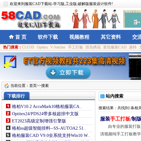
欢迎来到服装CAD下载站-学习版,工业版,破解版服装设计软件!
首 页
软件下载
视频教程
其它资料
交
热门搜索：
CLO3D
Optitex
V-Stitcher
手工打板
田岛绣花
富怡服装CAD
派特
当前位置：
首页
>>搜索
下载排行
站内搜索
格柏V10.2 AccuMark10格柏服装CA..
搜索结果：共找到
1
条相
Optitex24/PDS24带多核超排中文版
服装
手工打板
/制
ET2023高级定制增强引擎版
由专业的服装打版
格柏ss超级智能排料--SS-AUTOA2.51..
清视频纯手工打板教学
格柏服装CAD V9.0全系统支持Win10 W..