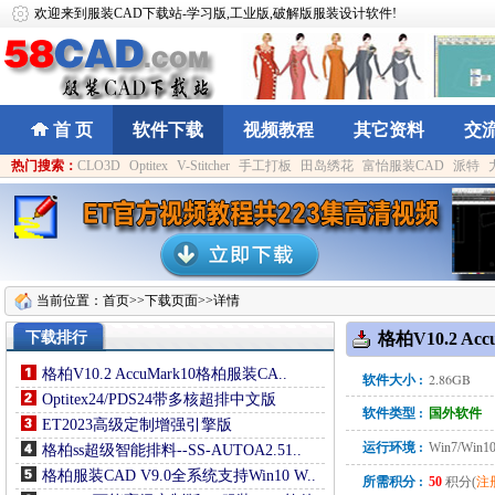
欢迎来到服装CAD下载站-学习版,工业版,破解版服装设计软件!
首 页
软件下载
视频教程
其它资料
交
热门搜索：
CLO3D
Optitex
V-Stitcher
手工打板
田岛绣花
富怡服装CAD
派特
当前位置：
首页
>>下载页面>>详情
下载排行
格柏V10.2 Ac
格柏V10.2 AccuMark10格柏服装CA..
2.86GB
软件大小 :
Optitex24/PDS24带多核超排中文版
软件类型 :
国外软件
ET2023高级定制增强引擎版
运行环境 :
Win7/Win10
格柏ss超级智能排料--SS-AUTOA2.51..
格柏服装CAD V9.0全系统支持Win10 W..
所需积分 :
50
积分(
注