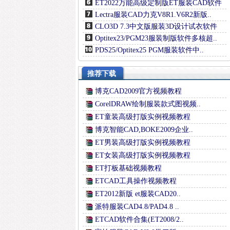
ET2022万能高级定制版ET服装CAD软件
Lectra服装CAD力克V8R1.V6R2新版..
CLO3D 7.3中文版服装3D设计试衣软件
Optitex23/PGM23服装制版软件多核超..
PDS25/Optitex25 PGM服装软件中..
推荐下载
博克CAD2009官方视频教程
CorelDRAW绘制服装款式图视频..
ET童装高级打版实例视频教程
博克智能CAD,BOKE2009企业..
ET男装高级打版实例视频教程
ET女装高级打版实例视频教程
ET打板基础视频教程
ETCAD工具操作视频教程
ET2012新版 et服装CAD20..
派特服装CAD4.8/PAD4.8 ..
ETCAD软件合集(ET2008/2..