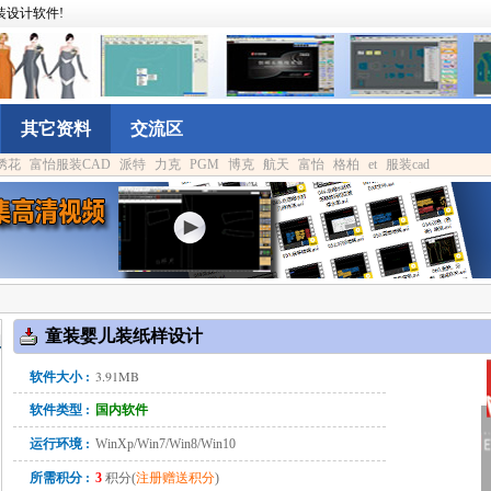
装设计软件!
其它资料
交流区
绣花
富怡服装CAD
派特
力克
PGM
博克
航天
富怡
格柏
et
服装cad
童装婴儿装纸样设计
3.91MB
软件大小 :
软件类型 :
国内软件
运行环境 :
WinXp/Win7/Win8/Win10
所需积分 :
3
积分(
注册赠送积分
)