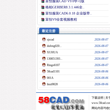
富怡服装CAD V9.0学习版
格柏GERBER8.3.1.446全..
富怡服装CAD6.0.18 企业版带..
富怡V9全套视频教程
最近注册
sjscad
2026-08-07
dufeng020...
2026-08-07
XUHUA
2026-08-07
130851393...
2026-08-07
Ringo6107
2026-08-07
58cad1101
2026-08-06
001A
2026-08-06
linzi9828
2026-08-06
下载说明
|
关
www.58cad.com
网站内容均收集