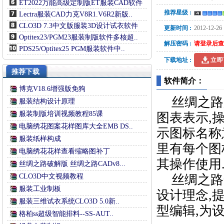
ET2022万能高级定制版ET服装CAD软件
推荐星级 :
Lectra服装CAD力克V8R1.V6R2新版..
CLO3D 7.3中文版服装3D设计试衣软件
更新时间 :
2012-12-26
Optitex23/PGM23服装制版软件多核超..
解压密码 :
请登录后查
PDS25/Optitex25 PGM服装软件中..
下载地址 :
立即
推荐下载
软件简介：
博克V18.6增强版免狗
丝绸之路服
服装结构设计原理
服装制版培训视频教程85课
图表表示,
电脑绣花图案花样图库大全EMB DS..
示图标名称
服装纸样构成
里有每个图
电脑绣花花样查看缩略图补丁
其操作使用
丝绸之路破解版 丝绸之路CADv8...
CLO3D中文视频教程
丝绸之路
服装工业制板
设计理念,
服装三维试衣系统CLO3D 5.0新..
型编辑,为
格柏ss超级智能排料--SS-AUT..