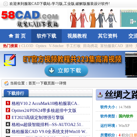
欢迎来到服装CAD下载站-学习版,工业版,破解版服装设计软件!
首 页
软件下载
视频教程
其它资料
交
热门搜索：
CLO3D
Optitex
V-Stitcher
手工打板
田岛绣花
富怡服装CAD
派特
当前位置：
首页
>>下载页面>>详情
丝绸之路
下载排行
格柏V10.2 AccuMark10格柏服装CA..
14.7MB
软件大小 :
Optitex24/PDS24带多核超排中文版
软件类型 :
国内软件
ET2023高级定制增强引擎版
格柏ss超级智能排料--SS-AUTOA2.51..
运行环境 :
WinXP
格柏服装CAD V9.0全系统支持Win10 W..
所需积分 :
4
积分(
注