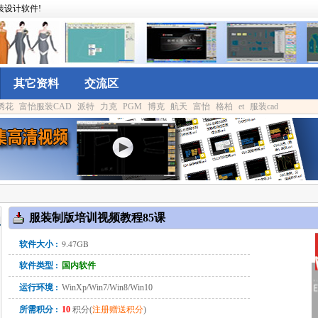
装设计软件!
其它资料
交流区
绣花
富怡服装CAD
派特
力克
PGM
博克
航天
富怡
格柏
et
服装cad
服装制版培训视频教程85课
9.47GB
软件大小 :
软件类型 :
国内软件
运行环境 :
WinXp/Win7/Win8/Win10
所需积分 :
10
积分(
注册赠送积分
)