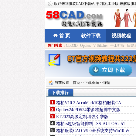
欢迎来到服装CAD下载站-学习版,工业版,破解版服
首 页
软件下载
视频教程
热门搜索：
CLO3D
Optitex
V-Stitcher
手工打板
田岛
当前位置：
首页
>>下载页面>>详情
下载排行
格柏V10.2 AccuMark10格柏服装CA..
Optitex24/PDS24带多核超排中文版
ET2023高级定制增强引擎版
格柏ss超级智能排料--SS-AUTOA2.51..
格柏服装CAD V9.0全系统支持Win10 W..